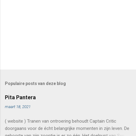
Populaire posts van deze blog
Pita Pantera
maart 18, 2021
( website ) Tranen van ontroering behoudt Captain Critic
doorgaans voor de écht belangrijke momenten in zijn leven. De
geboorte van zijn zoontje is er zo één. Het doelpunt van Sven