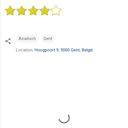
Aziatisch
Gent
Location:
Hoogpoort 9, 9000 Gent, België
R
e
a
c
t
i
e
s