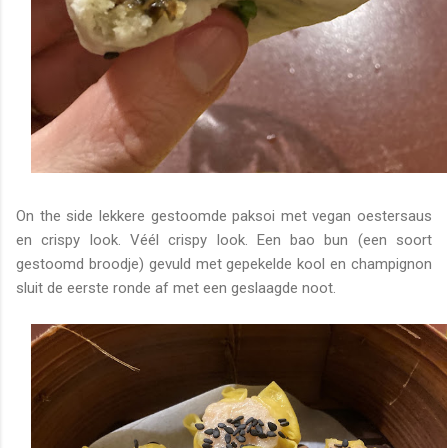
On the side lekkere gestoomde paksoi met vegan oestersaus
en crispy look. Véél crispy look. Een bao bun (een soort
gestoomd broodje) gevuld met gepekelde kool en champignon
sluit de eerste ronde af met een geslaagde noot.