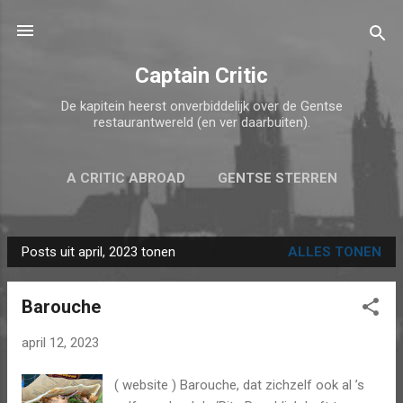
Doorgaan naar hoofdcontent
Captain Critic
De kapitein heerst onverbiddelijk over de Gentse
restaurantwereld (en ver daarbuiten).
A CRITIC ABROAD
GENTSE STERREN
MEER…
TOP 5 VAN 2025
Posts uit april, 2023 tonen
ALLES TONEN
P
o
Barouche
s
t
april 12, 2023
s
( website ) Barouche, dat zichzelf ook al ’s