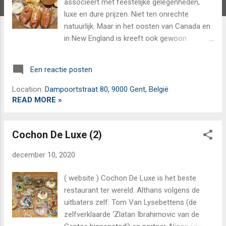
associeert met feestelijke gelegenheden,
luxe en dure prijzen. Niet ten onrechte
natuurlijk. Maar in het oosten van Canada en
in New England is kreeft ook gewoon
goedkope streetfood. Kreeftenvlees, koud
geserveerd tussen een hot dog-achtige
Een reactie posten
sweet bun, met wat warme boter erover en
een zakje chips erbij. That's it. En het is exact
Location:
Dampoortstraat 80, 9000 Gent, België
daarvoor dat de hongerige Gentenaar nu
READ MORE »
terecht kan bij Judy’s Lobster Shack in de
Dampoortstraat. Blijkbaar worden al Judy’s
Cochon De Luxe (2)
kreeften duurzaam gevist in Canada.
Daarvoor wordt samengewerkt met twee
december 10, 2020
vissers uit Halifax, Nova Scotia: Margaret en
Darren. Uiteraard is al die duurzaamheid zeer
( website ) Cochon De Luxe is het beste
bewonderenswaardig. Zolang Margaret en
restaurant ter wereld. Althans volgens de
Darren in het winterseizoen maar geen baby-
uitbaters zelf: Tom Van Lysebettens (de
zeehonden gaan doodknuppelen op het
zelfverklaarde ‘Zlatan Ibrahimovic van de
poolijs. Want zo kennen we die Canadezen