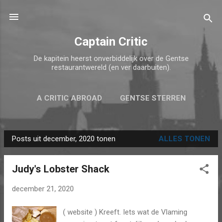
Doorgaan naar hoofdcontent
Captain Critic
De kapitein heerst onverbiddelijk over de Gentse
restaurantwereld (en ver daarbuiten).
A CRITIC ABROAD
GENTSE STERREN
MEER…
TOP 5 VAN 2025
Posts uit december, 2020 tonen
ALLES TONEN
P
o
Judy's Lobster Shack
s
t
december 21, 2020
s
( website ) Kreeft. Iets wat de Vlaming