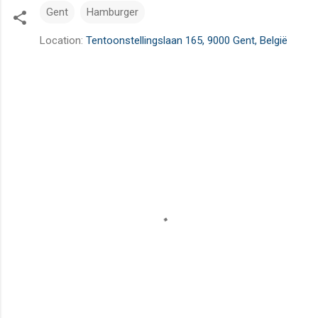
Gent
Hamburger
Location:
Tentoonstellingslaan 165, 9000 Gent, België
R
e
a
c
t
i
e
s