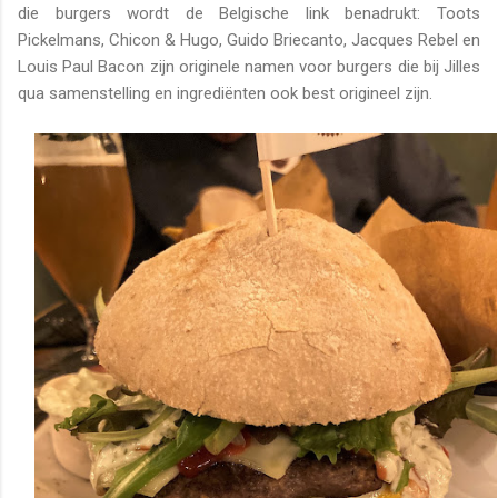
die burgers wordt de Belgische link benadrukt: Toots
Pickelmans, Chicon & Hugo, Guido Briecanto, Jacques Rebel en
Louis Paul Bacon zijn originele namen voor burgers die bij Jilles
qua samenstelling en ingrediënten ook best origineel zijn.