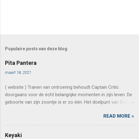
Populaire posts van deze blog
Pita Pantera
maart 18, 2021
( website ) Tranen van ontroering behoudt Captain Critic
doorgaans voor de écht belangrijke momenten in zijn leven. De
geboorte van zijn zoontje is er zo één. Het doelpunt van Sven
Kums in de kampioenenmatch van AA Gent tegen Standard op
READ MORE »
21 mei 2015 is er nog één. Maar ook de keren dat de kapitein
mocht dineren bij Chambre Séparée kunnen omschreven
worden als zulke momenten. Een restaurant van een even
Keyaki