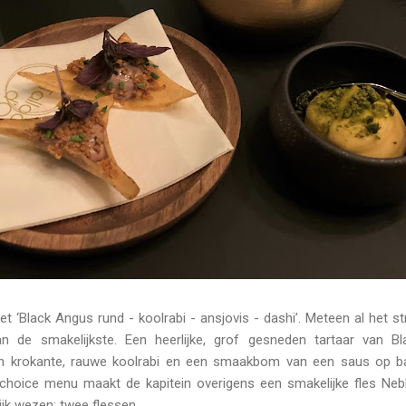
t ‘Black Angus rund - koolrabi - ansjovis - dashi’. Meteen al het s
 de smakelijkste. Een heerlijke, grof gesneden tartaar van B
n krokante, rauwe koolrabi en een smaakbom van een saus op bas
s choice menu maakt de kapitein overigens een smakelijke fles Nebbi
lijk wezen: twee flessen.