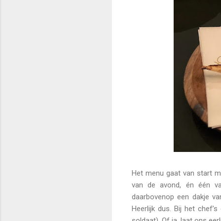
Het menu gaat van start me
van de avond, én één van
daarbovenop een dakje va
Heerlijk dus. Bij het chef’
soldaat). Of ja, laat ons eer