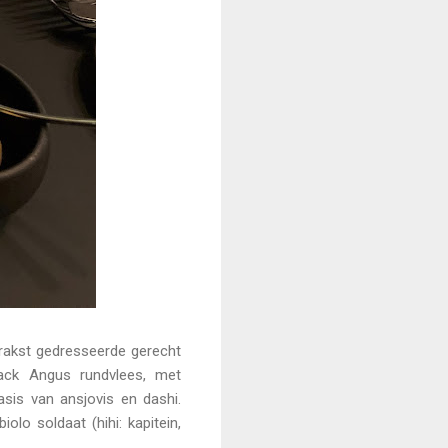
trakst gedresseerde gerecht
lack Angus rundvlees, met
is van ansjovis en dashi.
olo soldaat (hihi: kapitein,