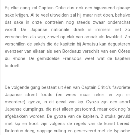
Bij elke gang zal Captain Critic dus ook een bijpassend glaasje
sake krijgen. Al te veel uitweiden zal hij maar niet doen, behalve
dat sake in onze contreien nog steeds zwaar onderschat
wordt. De Japanse nationale drank is immers net zo
verscheiden als wijn, zowel op vlak van smaak als kwaliteit. Zo
verschillen de sake’s die de kapitein bij Amatsu kan degusteren
evenzeer van elkaar als een Bordeaux verschilt van een Côtes
du Rhône. De gemiddelde Fransoos weet wat de kapitein
bedoelt.
De volgende gang bestaat uit één van Captain Critic’s favoriete
Japanse street foods (en wees maar zeker: er zijn er
meerdere): gyoza, in dit geval van kip. Gyoza zijn een soort
Japanse dumplings, die niet alleen gestoomd, maar ook nog ‘s
afgebakken worden. De gyoza van de kapitein, 2 stuks gevuld
met kip en kool, zijn volgens de regels van de kunst bereid:
flinterdun deeg, sappige vulling en geserveerd met de typische