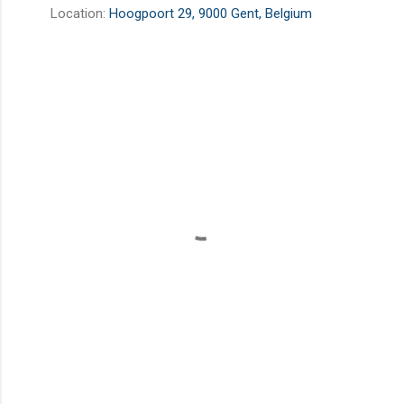
Location:
Hoogpoort 29, 9000 Gent, Belgium
R
e
a
c
t
i
e
s