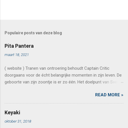
Populaire posts van deze blog
Pita Pantera
maart 18, 2021
( website ) Tranen van ontroering behoudt Captain Critic
doorgaans voor de écht belangrijke momenten in zijn leven. De
geboorte van zijn zoontje is er zo één. Het doelpunt van Sven
Kums in de kampioenenmatch van AA Gent tegen Standard op
READ MORE »
21 mei 2015 is er nog één. Maar ook de keren dat de kapitein
mocht dineren bij Chambre Séparée kunnen omschreven
worden als zulke momenten. Een restaurant van een even
Keyaki
torenhoog niveau zal je niet snel tegenkomen, in binnen- noch
oktober 31, 2018
buitenland. Normaal gezien eindigde het verhaal van Chambre