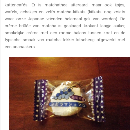
kattencafés. Er is matchathee uiteraard, maar ook ijsjes,
wafels, gebakjes en zelfs matcha-kitkats (kitkats: nog zoiets
waar onze Japanse vrienden helemaal gek van worden). De
crème brûlée van matcha is geslaagd: krokant laagje suiker,
smakelijke crème met een mooie balans tussen zoet en de
typische smaak van matcha, lekker kitscherig afgewerkt met
een ananaskers.