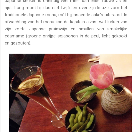
Japanse keuken is oneindig veel meer dan enkel rauwe vis en
rijst. Lang moet hij dus niet twijfelen over zijn keuze voor het
traditionele Japanse menu, mét bijpassende sake’s uiteraard. In
afwachting van het menu kan de kapitein alvast wat lurken van
zijn zoete Japanse pruimwijn en smullen van smakelijke
edamame (groene onrijpe sojabonen in de peul, licht gekookt
en gezouten).