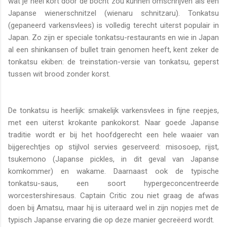
wat je héél kort door de bocht zou kunnen omschrijven als een
Japanse wienerschnitzel (wienaru schnitzaru). Tonkatsu
(gepaneerd varkensvlees) is volledig terecht uiterst populair in
Japan. Zo zijn er speciale tonkatsu-restaurants en wie in Japan
al een shinkansen of bullet train genomen heeft, kent zeker de
tonkatsu ekiben: de treinstation-versie van tonkatsu, geperst
tussen wit brood zonder korst.
De tonkatsu is heerlijk: smakelijk varkensvlees in fijne reepjes,
met een uiterst krokante pankokorst. Naar goede Japanse
traditie wordt er bij het hoofdgerecht een hele waaier van
bijgerechtjes op stijlvol servies geserveerd: misosoep, rijst,
tsukemono (Japanse pickles, in dit geval van Japanse
komkommer) en wakame. Daarnaast ook de typische
tonkatsu-saus, een soort hypergeconcentreerde
worcestershiresaus. Captain Critic zou niet graag de afwas
doen bij Amatsu, maar hij is uiteraard wel in zijn nopjes met de
typisch Japanse ervaring die op deze manier gecreëerd wordt.