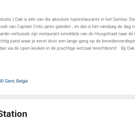
ebsite ) Oak is één van die absolute toprestaurants in het Gentse. Dat
oek van Captain Critic jaren geleden , en dat is het vandaag de dag 
lardin verhuisde zijn restaurant inmiddels van de Hoogstraat naar de
chtig pand waar je eerst door een lange gang op de benedenverdiepi
dan via de open keuken in de prachtige eetzaal terechtkomt. Bij Oak
ben: je kan enkel opteren voor het ‘chef’s menu’, eventueel met toev
gen. Een Negroni is alvast de ideale gezel voor een selectie verbluf
ieus de toon zetten. Een fijne tartelette met nori bijvoorbeeld, of ee
 één bite: heerlijk. De ene amuse is nóg indrukwekkender dan de and
00 Gent, België
n saus op basis van maniokwortel) keert de chef terug naar zijn ...
Station