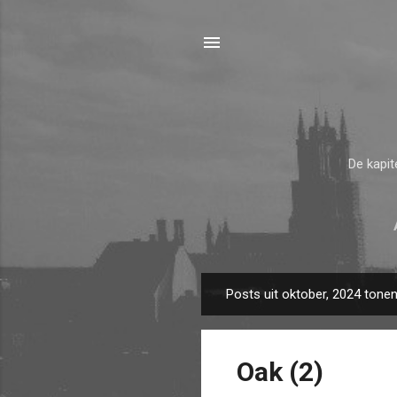
De kapit
Posts uit oktober, 2024 tone
P
o
s
Oak (2)
t
s