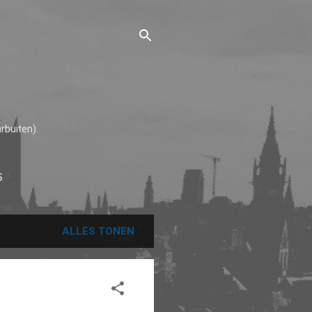
rbuiten).
5
ALLES TONEN