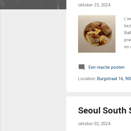
oktober 25, 2024
( w
bez
Bal
pra
en 
heb
gan
Een reactie posten
ser
als
Location:
Burgstraat 16, 90
(ee
Seoul South 
oktober 02, 2024