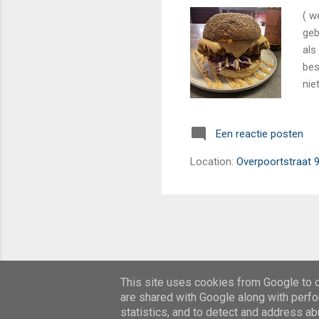
( w
geb
als
bes
nie
rec
Sta
Een reactie posten
tro
mod
Location:
Overpoortstraat 9
naa
wat
This site uses cookies from Google to de
are shared with Google along with perfo
statistics, and to detect and address ab