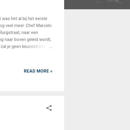
 was het al bij het eerste
nog veel meer. Chef Marcelo
 Burgstraat, naar een
ng naar boven geleid wordt,
 zal je geen keuzestress
oeging van enkele extra
fende hapjes die al meteen
n ‘Caesar salad’, maar dan
READ MORE »
ere: met ceviche en tucupi