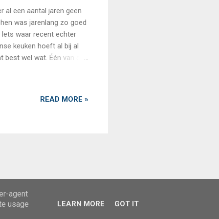
r al een aantal jaren geen
itchen was jarenlang zo goed
 Iets waar recent echter
se keuken hoeft al bij al
t best wel wat. Één van die
 Station. Seoul South
anse southern cuisine mag
ag dat ook zijn. Het
READ MORE »
treinstation. Vandaar die
er bij de open keuken. Iets
ser-agent
ate usage
LEARN MORE
GOT IT