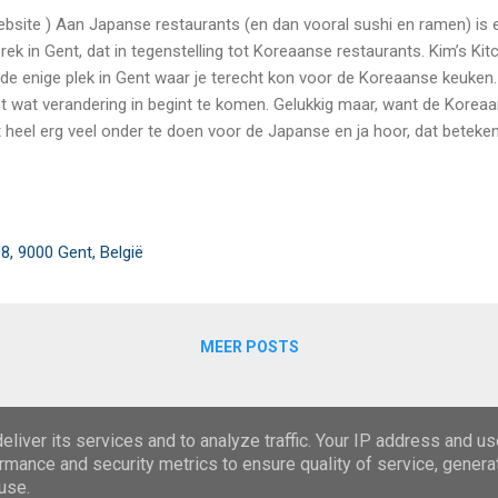
ebsite ) Aan Japanse restaurants (en dan vooral sushi en ramen) is e
rek in Gent, dat in tegenstelling tot Koreaanse restaurants. Kim’s K
 de enige plek in Gent waar je terecht kon voor de Koreaanse keuken.
t wat verandering in begint te komen. Gelukkig maar, want de Koreaan
t heel erg veel onder te doen voor de Japanse en ja hoor, dat beteken
ente toevoegingen aan het Koreaanse aanbod in Gent is Seoul South
tion focust zich op Koreaanse fried chicken. Niet enkel de Amerika
ts zijn op haar gerechten met gefrituurde kip, de Koreaanse keuken m
erne, gladde interieur moet wat doen denken aan een druk Koreaans 
8, 9000 Gent, België
m dus, voor wie het nog niet doorhad. Bestellen doe je aan de count
 Captain Critic dan ook ...
MEER POSTS
Mogelijk gemaakt door Blogger
liver its services and to analyze traffic. Your IP address and u
rmance and security metrics to ensure quality of service, gener
CaptainCritic
use.