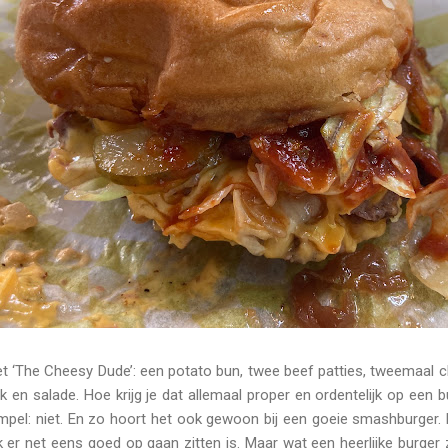
et ‘The Cheesy Dude’: een potato bun, twee beef patties, tweemaal 
 en salade. Hoe krijg je dat allemaal proper en ordentelijk op een bu
mpel: niet. En zo hoort het ook gewoon bij een goeie smashburger. D
er net eens goed op gaan zitten is. Maar wat een heerlijke burger 