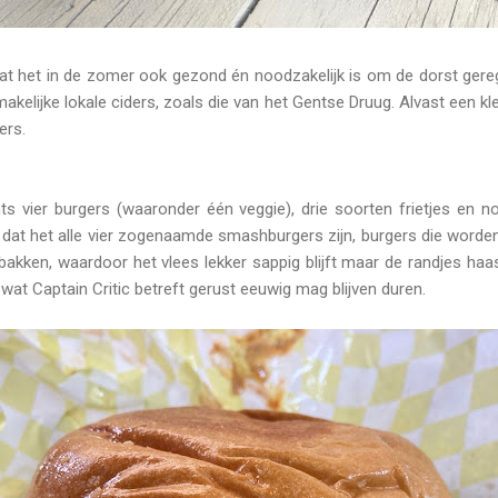
t het in de zomer ook gezond én noodzakelijk is om de dorst gerege
kelijke lokale ciders, zoals die van het Gentse Druug. Alvast een klei
ers.
ts vier burgers (waaronder één veggie), drie soorten frietjes en n
at het alle vier zogenaamde smashburgers zijn, burgers die worden
bakken, waardoor het vlees lekker sappig blijft maar de randjes ha
 wat Captain Critic betreft gerust eeuwig mag blijven duren.