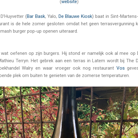
(
website
)
D’Huyvetter (
Bar Bask
, Yalo,
De Blauwe Kiosk
) baat in Sint-Marten
aurant is de hele zomer gesloten omdat het geen terrasvergunning
smash burger pop-up openen uiteraard.
 wat oefenen op zijn burgers. Hij stond er namelijk ook al mee op D
athieu Terryn. Het gebrek aan een terras in Latem wordt bij The 
oekhandel Walry en waar vroeger ook nog restaurant
Vos
geves
oende plek om buiten te genieten van de zomerse temperaturen.