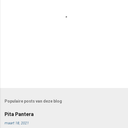
e
s
Populaire posts van deze blog
Pita Pantera
maart 18, 2021