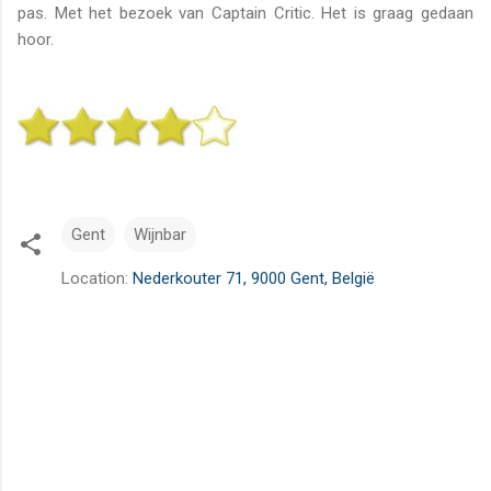
pas. Met het bezoek van Captain Critic. Het is graag gedaan
hoor.
Gent
Wijnbar
Location:
Nederkouter 71, 9000 Gent, België
R
e
a
c
t
i