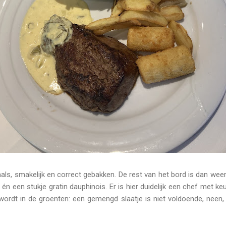
als, smakelijk en correct gebakken. De rest van het bord is dan wee
n én een stukje gratin dauphinois. Er is hier duidelijk een chef met k
 wordt in de groenten: een gemengd slaatje is niet voldoende, nee