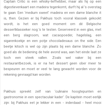
Captain Critic is een whisky-liefhebber, maar als hij op een
digestievenkaart een madeira tegenkomt, durft hij al ’s overstag
te gaan. Een ‘medium sweet’ madeira en een dame blanche it
is, then. Gezien er bij Pakhuis toch vooral klassiek gekookt
wordt, is het een goed moment om dé Belgische
dessertklassieker nog ’s te testen. Geserveerd in een glas, met
een berg slagroom, wat cacaopoeder, hagelslag, een
sigarenkoekje en een potje chocoladesaus on the side. Een
beetje kitsch is wel op zijn plaats bij een dame blanche. Zo
goed als de bediening de hele avond was, aan het einde laat ze
toch een steek vallen. Zoals wel vaker bij een
restaurantbezoek, is er na het dessert geen ober meer te
bespeuren en moet er veel te lang gewacht worden voor de
rekening gevraagd kan worden.
Pakhuis spreekt zelf van ‘culinaire hoogtepunten en
gastronomie in een spectaculair kader’. De kapitein moet eerlijk
zijn: bij Pakhuis eet je lekker in een - inderdaad - heel mooi