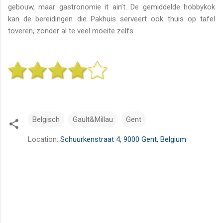
gebouw, maar gastronomie it ain’t. De gemiddelde hobbykok
kan de bereidingen die Pakhuis serveert ook thuis op tafel
toveren, zonder al te veel moeite zelfs.
Belgisch
Gault&Millau
Gent
Location:
Schuurkenstraat 4, 9000 Gent, Belgium
R
e
a
c
t