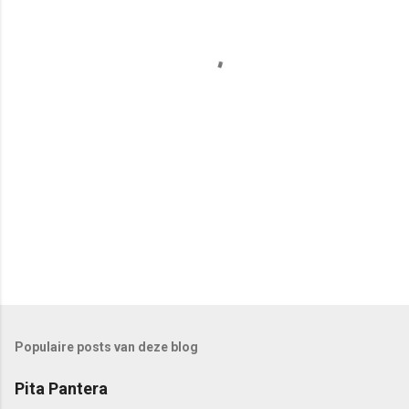
i
e
s
Populaire posts van deze blog
Pita Pantera